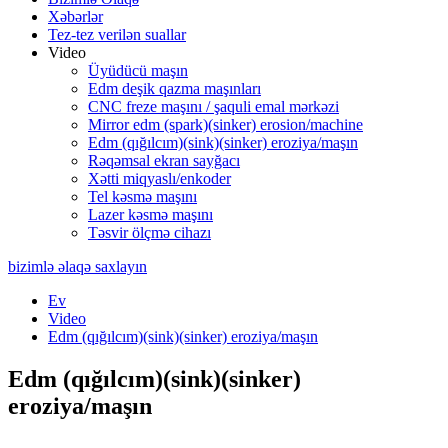
Xəbərlər
Tez-tez verilən suallar
Video
Üyüdücü maşın
Edm deşik qazma maşınları
CNC freze maşını / şaquli emal mərkəzi
Mirror edm (spark)(sinker) erosion/machine
Edm (qığılcım)(sink)(sinker) eroziya/maşın
Rəqəmsal ekran sayğacı
Xətti miqyaslı/enkoder
Tel kəsmə maşını
Lazer kəsmə maşını
Təsvir ölçmə cihazı
bizimlə əlaqə saxlayın
Ev
Video
Edm (qığılcım)(sink)(sinker) eroziya/maşın
Edm (qığılcım)(sink)(sinker)
eroziya/maşın