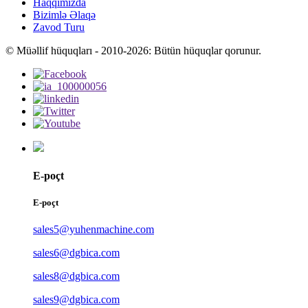
Haqqımızda
Bizimlə Əlaqə
Zavod Turu
© Müəllif hüquqları - 2010-2026: Bütün hüquqlar qorunur.
E-poçt
E-poçt
sales5@yuhenmachine.com
sales6@dgbica.com
sales8@dgbica.com
sales9@dgbica.com