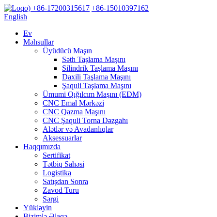
+86-17200315617
+86-15010397162
English
Ev
Məhsullar
Üyüdücü Maşın
Səth Taşlama Maşını
Silindrik Taşlama Maşını
Daxili Taşlama Maşını
Şaquli Taşlama Maşını
Ümumi Qığılcım Maşını (EDM)
CNC Emal Mərkəzi
CNC Qazma Maşını
CNC Şaquli Torna Dəzgahı
Alətlər və Avadanlıqlar
Aksessuarlar
Haqqımızda
Sertifikat
Tətbiq Sahəsi
Logistika
Satışdan Sonra
Zavod Turu
Sərgi
Yükləyin
Bizimlə Əlaqə