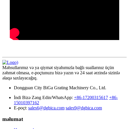
Məhsullarımız və ya qiymət siyahımızla bağlı suallarınız üçün
zəhmət olmasa, e-poçtunuzu bizə yazın və 24 saat ərzində sizinlə
əlaqə saxlayacağıq.
Dongguan City BiGa Grating Machinery Co., Ltd.
İndi Bizə Zəng Edin/WhatsApp:
+86-17200315617
+86-
15010397162
E-poçt:
sales6@dgbica.com
sales9@dgbica.com
məlumat