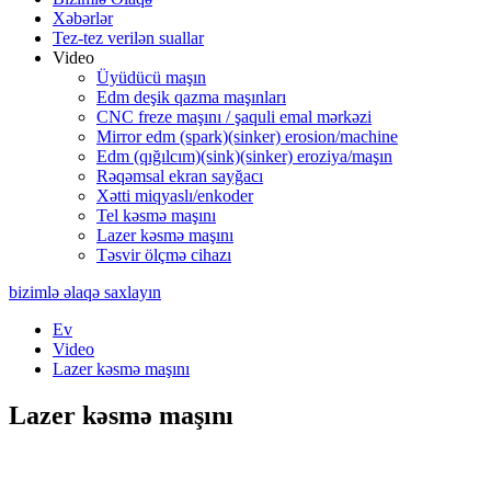
Xəbərlər
Tez-tez verilən suallar
Video
Üyüdücü maşın
Edm deşik qazma maşınları
CNC freze maşını / şaquli emal mərkəzi
Mirror edm (spark)(sinker) erosion/machine
Edm (qığılcım)(sink)(sinker) eroziya/maşın
Rəqəmsal ekran sayğacı
Xətti miqyaslı/enkoder
Tel kəsmə maşını
Lazer kəsmə maşını
Təsvir ölçmə cihazı
bizimlə əlaqə saxlayın
Ev
Video
Lazer kəsmə maşını
Lazer kəsmə maşını