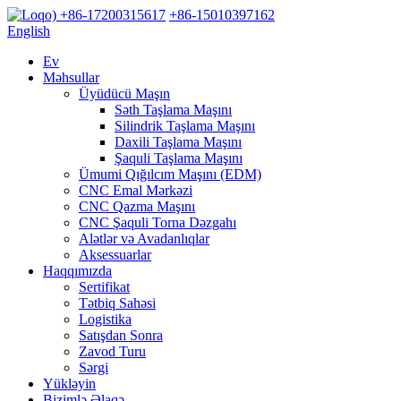
+86-17200315617
+86-15010397162
English
Ev
Məhsullar
Üyüdücü Maşın
Səth Taşlama Maşını
Silindrik Taşlama Maşını
Daxili Taşlama Maşını
Şaquli Taşlama Maşını
Ümumi Qığılcım Maşını (EDM)
CNC Emal Mərkəzi
CNC Qazma Maşını
CNC Şaquli Torna Dəzgahı
Alətlər və Avadanlıqlar
Aksessuarlar
Haqqımızda
Sertifikat
Tətbiq Sahəsi
Logistika
Satışdan Sonra
Zavod Turu
Sərgi
Yükləyin
Bizimlə Əlaqə