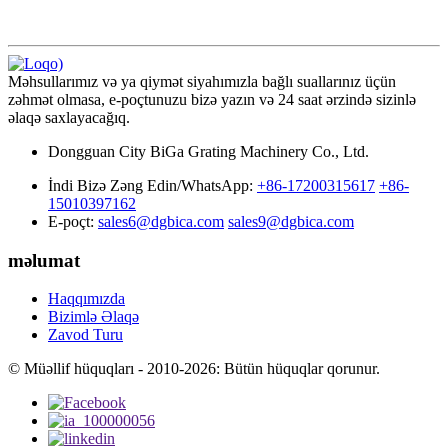
Məhsullarımız və ya qiymət siyahımızla bağlı suallarınız üçün
zəhmət olmasa, e-poçtunuzu bizə yazın və 24 saat ərzində sizinlə
əlaqə saxlayacağıq.
Dongguan City BiGa Grating Machinery Co., Ltd.
İndi Bizə Zəng Edin/WhatsApp:
+86-17200315617
+86-
15010397162
E-poçt:
sales6@dgbica.com
sales9@dgbica.com
məlumat
Haqqımızda
Bizimlə Əlaqə
Zavod Turu
© Müəllif hüquqları - 2010-2026: Bütün hüquqlar qorunur.