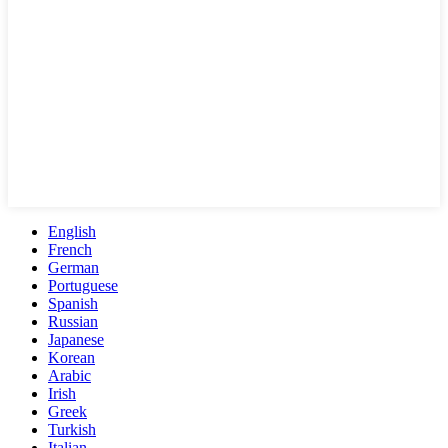
English
French
German
Portuguese
Spanish
Russian
Japanese
Korean
Arabic
Irish
Greek
Turkish
Italian