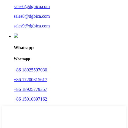
sales6@dgbica.com
sales8@dgbica.com
sales9@dgbica.com
Whatsapp
Whatsapp
+86 18925597030
+86 17200315617
+86 18925779357
+86 15010397162