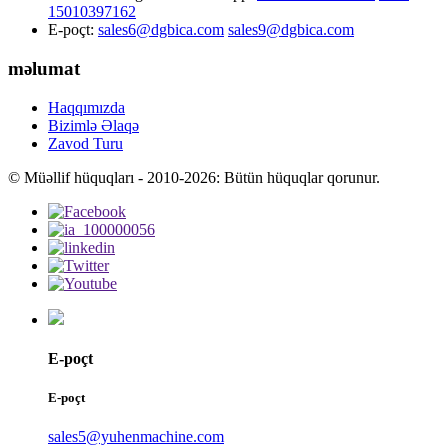
15010397162
E-poçt:
sales6@dgbica.com
sales9@dgbica.com
məlumat
Haqqımızda
Bizimlə Əlaqə
Zavod Turu
© Müəllif hüquqları - 2010-2026: Bütün hüquqlar qorunur.
E-poçt
E-poçt
sales5@yuhenmachine.com