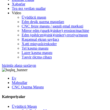
Xəbərlər
Tez-tez verilən suallar
Video
Üyüdücü maşın
Edm deşik qazma maşınları
CNC freze maşını / şaquli emal mərkəzi
Mirror edm (spark)(sinker) erosion/machine
Edm (qığılcım)(sink)(sinker) eroziya/maşın
Rəqəmsal ekran sayğacı
Xətti miqyaslı/enkoder
Tel kəsmə maşını
Lazer kəsmə maşını
Təsvir ölçmə cihazı
bizimlə əlaqə saxlayın
Ev
Məhsullar
CNC Qazma Maşını
Kateqoriyalar
Üyüdücü Maşın