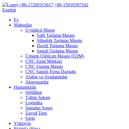
+86-17200315617
+86-15010397162
English
Ev
Məhsullar
Üyüdücü Maşın
Səth Taşlama Maşını
Silindrik Taşlama Maşını
Daxili Taşlama Maşını
Şaquli Taşlama Maşını
Ümumi Qığılcım Maşını (EDM)
CNC Emal Mərkəzi
CNC Qazma Maşını
CNC Şaquli Torna Dəzgahı
Alətlər və Avadanlıqlar
Aksessuarlar
Haqqımızda
Sertifikat
Tətbiq Sahəsi
Logistika
Satışdan Sonra
Zavod Turu
Sərgi
Yükləyin
Bizimlə Əlaqə