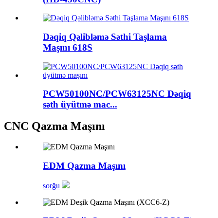
Dəqiq Qəlibləmə Səthi Taşlama
Maşını 618S
PCW50100NC/PCW63125NC Dəqiq
səth üyütmə mac...
CNC Qazma Maşını
EDM Qazma Maşını
sorğu