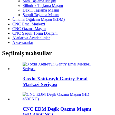
Səth Taşlama Maşını
Silindrik Taşlama Maşını
Daxili Taşlama Maşını
Şaquli Taşlama Maşını
Ümumi Qığılcım Maşını (EDM)
CNC Emal Mərkəzi
CNC Qazma Maşını
CNC Şaquli Torna Dəzgahı
Alətlər və Avadanlıqlar
Aksessuarlar
Seçilmiş məhsullar
3 oxlu Xətti-raylı Gantry Emal
Mərkəzi Seriyası
CNC EDM Deşik Qazma Maşını
(HD-450CNC)