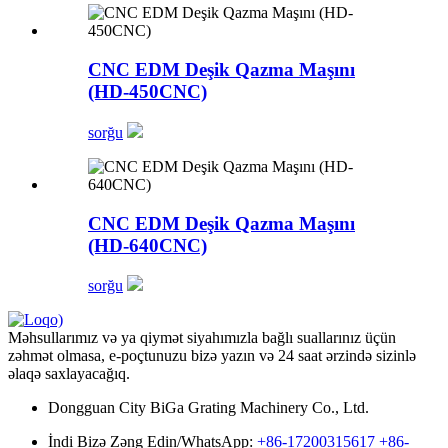
CNC EDM Deşik Qazma Maşını
(HD-450CNC)
sorğu
CNC EDM Deşik Qazma Maşını
(HD-640CNC)
sorğu
Məhsullarımız və ya qiymət siyahımızla bağlı suallarınız üçün
zəhmət olmasa, e-poçtunuzu bizə yazın və 24 saat ərzində sizinlə
əlaqə saxlayacağıq.
Dongguan City BiGa Grating Machinery Co., Ltd.
İndi Bizə Zəng Edin/WhatsApp:
+86-17200315617
+86-