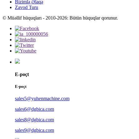
Bizimlə Əlaqə
Zavod Turu
© Müəllif hüquqları - 2010-2026: Bütün hüquqlar qorunur.
E-poçt
E-poçt
sales5@yuhenmachine.com
sales6@dgbica.com
sales8@dgbica.com
sales9@dgbica.com