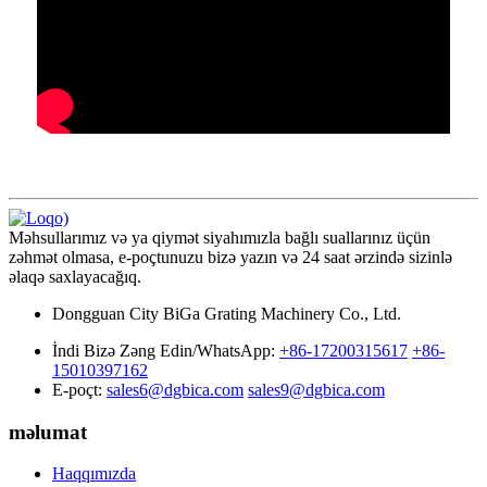
Məhsullarımız və ya qiymət siyahımızla bağlı suallarınız üçün
zəhmət olmasa, e-poçtunuzu bizə yazın və 24 saat ərzində sizinlə
əlaqə saxlayacağıq.
Dongguan City BiGa Grating Machinery Co., Ltd.
İndi Bizə Zəng Edin/WhatsApp:
+86-17200315617
+86-
15010397162
E-poçt:
sales6@dgbica.com
sales9@dgbica.com
məlumat
Haqqımızda