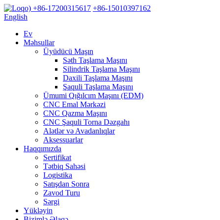
+86-17200315617
+86-15010397162
English
Ev
Məhsullar
Üyüdücü Maşın
Səth Taşlama Maşını
Silindrik Taşlama Maşını
Daxili Taşlama Maşını
Şaquli Taşlama Maşını
Ümumi Qığılcım Maşını (EDM)
CNC Emal Mərkəzi
CNC Qazma Maşını
CNC Şaquli Torna Dəzgahı
Alətlər və Avadanlıqlar
Aksessuarlar
Haqqımızda
Sertifikat
Tətbiq Sahəsi
Logistika
Satışdan Sonra
Zavod Turu
Sərgi
Yükləyin
Bizimlə Əlaqə