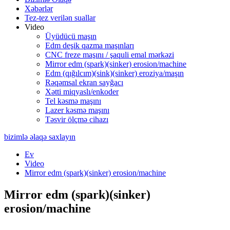
Xəbərlər
Tez-tez verilən suallar
Video
Üyüdücü maşın
Edm deşik qazma maşınları
CNC freze maşını / şaquli emal mərkəzi
Mirror edm (spark)(sinker) erosion/machine
Edm (qığılcım)(sink)(sinker) eroziya/maşın
Rəqəmsal ekran sayğacı
Xətti miqyaslı/enkoder
Tel kəsmə maşını
Lazer kəsmə maşını
Təsvir ölçmə cihazı
bizimlə əlaqə saxlayın
Ev
Video
Mirror edm (spark)(sinker) erosion/machine
Mirror edm (spark)(sinker)
erosion/machine