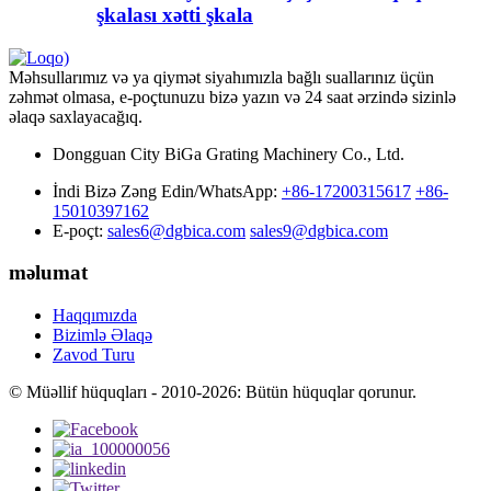
şkalası xətti şkala
Məhsullarımız və ya qiymət siyahımızla bağlı suallarınız üçün
zəhmət olmasa, e-poçtunuzu bizə yazın və 24 saat ərzində sizinlə
əlaqə saxlayacağıq.
Dongguan City BiGa Grating Machinery Co., Ltd.
İndi Bizə Zəng Edin/WhatsApp:
+86-17200315617
+86-
15010397162
E-poçt:
sales6@dgbica.com
sales9@dgbica.com
məlumat
Haqqımızda
Bizimlə Əlaqə
Zavod Turu
© Müəllif hüquqları - 2010-2026: Bütün hüquqlar qorunur.