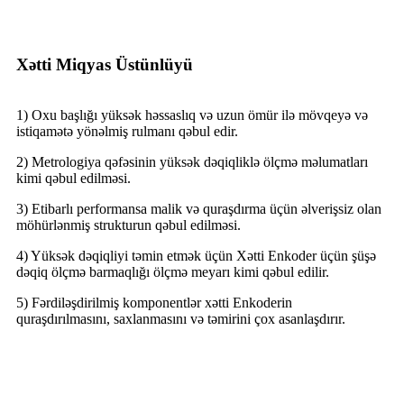
Xətti Miqyas Üstünlüyü
1) Oxu başlığı yüksək həssaslıq və uzun ömür ilə mövqeyə və
istiqamətə yönəlmiş rulmanı qəbul edir.
2) Metrologiya qəfəsinin yüksək dəqiqliklə ölçmə məlumatları
kimi qəbul edilməsi.
3) Etibarlı performansa malik və quraşdırma üçün əlverişsiz olan
möhürlənmiş strukturun qəbul edilməsi.
4) Yüksək dəqiqliyi təmin etmək üçün Xətti Enkoder üçün şüşə
dəqiq ölçmə barmaqlığı ölçmə meyarı kimi qəbul edilir.
5) Fərdiləşdirilmiş komponentlər xətti Enkoderin
quraşdırılmasını, saxlanmasını və təmirini çox asanlaşdırır.