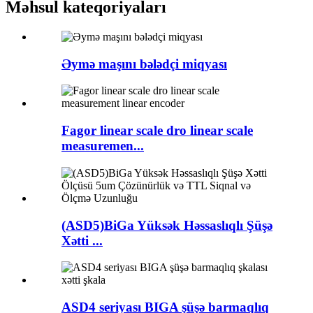
Məhsul kateqoriyaları
Əymə maşını bələdçi miqyası
Fagor linear scale dro linear scale
measuremen...
(ASD5)BiGa Yüksək Həssaslıqlı Şüşə
Xətti ...
ASD4 seriyası BIGA şüşə barmaqlıq