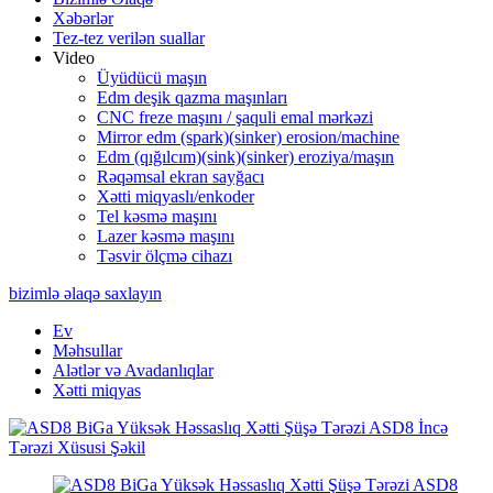
Xəbərlər
Tez-tez verilən suallar
Video
Üyüdücü maşın
Edm deşik qazma maşınları
CNC freze maşını / şaquli emal mərkəzi
Mirror edm (spark)(sinker) erosion/machine
Edm (qığılcım)(sink)(sinker) eroziya/maşın
Rəqəmsal ekran sayğacı
Xətti miqyaslı/enkoder
Tel kəsmə maşını
Lazer kəsmə maşını
Təsvir ölçmə cihazı
bizimlə əlaqə saxlayın
Ev
Məhsullar
Alətlər və Avadanlıqlar
Xətti miqyas