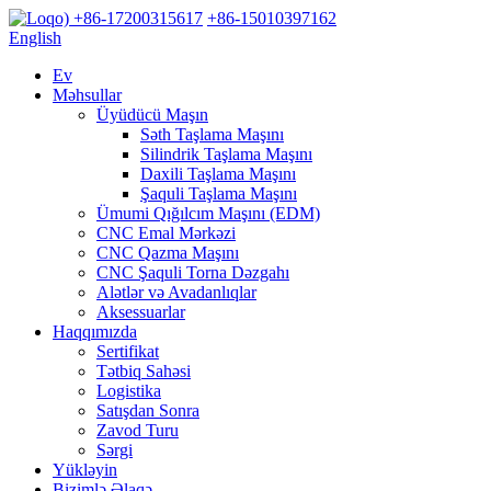
+86-17200315617
+86-15010397162
English
Ev
Məhsullar
Üyüdücü Maşın
Səth Taşlama Maşını
Silindrik Taşlama Maşını
Daxili Taşlama Maşını
Şaquli Taşlama Maşını
Ümumi Qığılcım Maşını (EDM)
CNC Emal Mərkəzi
CNC Qazma Maşını
CNC Şaquli Torna Dəzgahı
Alətlər və Avadanlıqlar
Aksessuarlar
Haqqımızda
Sertifikat
Tətbiq Sahəsi
Logistika
Satışdan Sonra
Zavod Turu
Sərgi
Yükləyin
Bizimlə Əlaqə