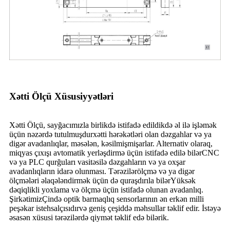
Xətti Ölçü Xüsusiyyətləri
Xətti Ölçü, sayğacımızla birlikdə istifadə edildikdə əl ilə işləmək
üçün nəzərdə tutulmuşdur
xətti hərəkətləri olan dəzgahlar və ya
digər avadanlıqlar, məsələn, kəsilmiş
mişarlar. Alternativ olaraq,
miqyas çıxışı avtomatik yerləşdirmə üçün istifadə edilə bilər
CNC
və ya PLC qurğuları vasitəsilə dəzgahların və ya oxşar
avadanlıqların idarə olunması. Tərəzilər
ölçmə və ya digər
ölçmələri əlaqələndirmək üçün də quraşdırıla bilər
Yüksək
dəqiqlikli yoxlama və ölçmə üçün istifadə olunan avadanlıq.
Şirkətimiz
Çində optik barmaqlıq sensorlarının ən erkən milli
peşəkar istehsalçısıdır
və geniş çeşiddə məhsullar təklif edir. İstəyə
əsasən xüsusi tərəzilərdə qiymət təklif edə bilərik.