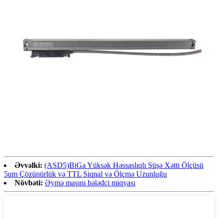
Əvvəlki:
(ASD5)BiGa Yüksək Həssaslıqlı Şüşə Xətti Ölçüsü
5um Çözünürlük və TTL Siqnal və Ölçmə Uzunluğu
Növbəti:
Əymə maşını bələdçi miqyası