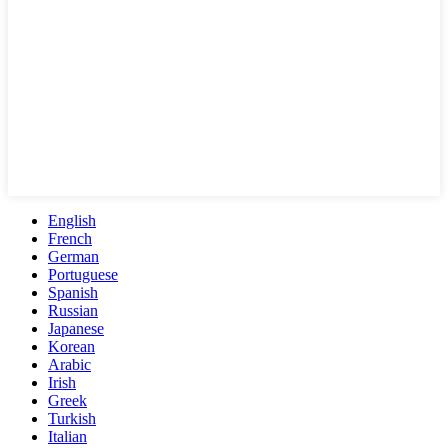
English
French
German
Portuguese
Spanish
Russian
Japanese
Korean
Arabic
Irish
Greek
Turkish
Italian