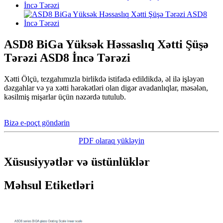
ASD8 BiGa Yüksək Həssaslıq Xətti Şüşə
Tərəzi ASD8 İncə Tərəzi
Xətti Ölçü, tezgahımızla birlikdə istifadə edildikdə, əl ilə işləyən
dəzgahlar və ya xətti hərəkətləri olan digər avadanlıqlar, məsələn,
kəsilmiş mişarlar üçün nəzərdə tutulub.
Bizə e-poçt göndərin
PDF olaraq yükləyin
Xüsusiyyətlər və üstünlüklər
Məhsul Etiketləri