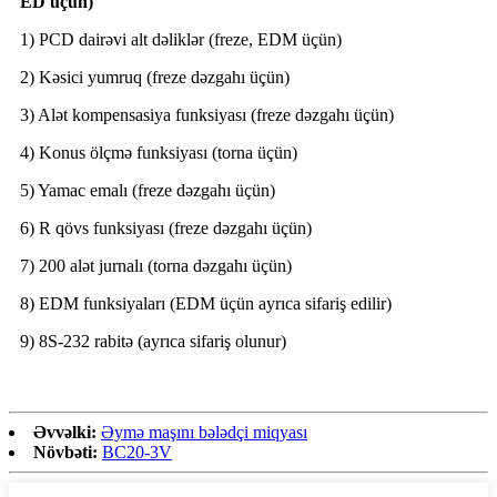
ED üçün)
1) PCD dairəvi alt dəliklər (freze, EDM üçün)
2) Kəsici yumruq (freze dəzgahı üçün)
3) Alət kompensasiya funksiyası (freze dəzgahı üçün)
4) Konus ölçmə funksiyası (torna üçün)
5) Yamac emalı (freze dəzgahı üçün)
6) R qövs funksiyası (freze dəzgahı üçün)
7) 200 alət jurnalı (torna dəzgahı üçün)
8) EDM funksiyaları (EDM üçün ayrıca sifariş edilir)
9) 8S-232 rabitə (ayrıca sifariş olunur)
Əvvəlki:
Əymə maşını bələdçi miqyası
Növbəti:
BC20-3V