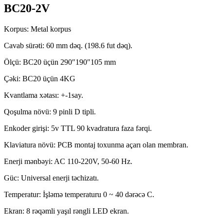
BC20-2V
Korpus: Metal korpus
Cavab sürəti: 60 mm dəq. (198.6 fut dəq).
Ölçü: BC20 üçün 290″190″105 mm
Çəki: BC20 üçün 4KG
Kvantlama xətası: +-1say.
Qoşulma növü: 9 pinli D tipli.
Enkoder girişi: 5v TTL 90 kvadratura faza fərqi.
Klaviatura növü: PCB montaj toxunma açarı olan membran.
Enerji mənbəyi: AC 110-220V, 50-60 Hz.
Güc: Universal enerji təchizatı.
Temperatur: İşləmə temperaturu 0 ~ 40 dərəcə C.
Ekran: 8 rəqəmli yaşıl rəngli LED ekran.