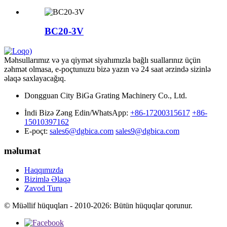
BC20-3V
Məhsullarımız və ya qiymət siyahımızla bağlı suallarınız üçün
zəhmət olmasa, e-poçtunuzu bizə yazın və 24 saat ərzində sizinlə
əlaqə saxlayacağıq.
Dongguan City BiGa Grating Machinery Co., Ltd.
İndi Bizə Zəng Edin/WhatsApp:
+86-17200315617
+86-
15010397162
E-poçt:
sales6@dgbica.com
sales9@dgbica.com
məlumat
Haqqımızda
Bizimlə Əlaqə
Zavod Turu
© Müəllif hüquqları - 2010-2026: Bütün hüquqlar qorunur.