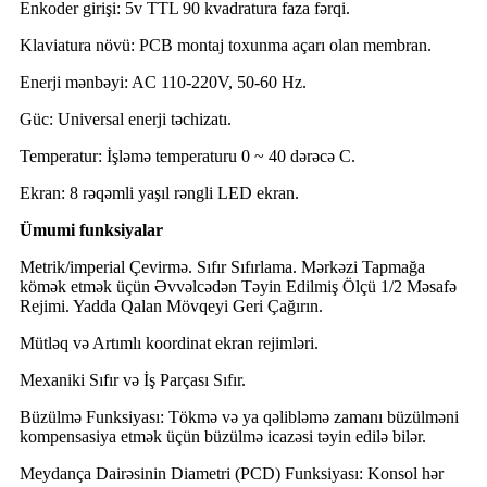
Enkoder girişi: 5v TTL 90 kvadratura faza fərqi.
Klaviatura növü: PCB montaj toxunma açarı olan membran.
Enerji mənbəyi: AC 110-220V, 50-60 Hz.
Güc: Universal enerji təchizatı.
Temperatur: İşləmə temperaturu 0 ~ 40 dərəcə C.
Ekran: 8 rəqəmli yaşıl rəngli LED ekran.
Ümumi funksiyalar
Metrik/imperial Çevirmə. Sıfır Sıfırlama. Mərkəzi Tapmağa
kömək etmək üçün Əvvəlcədən Təyin Edilmiş Ölçü 1/2 Məsafə
Rejimi. Yadda Qalan Mövqeyi Geri Çağırın.
Mütləq və Artımlı koordinat ekran rejimləri.
Mexaniki Sıfır və İş Parçası Sıfır.
Büzülmə Funksiyası: Tökmə və ya qəlibləmə zamanı büzülməni
kompensasiya etmək üçün büzülmə icazəsi təyin edilə bilər.
Meydança Dairəsinin Diametri (PCD) Funksiyası: Konsol hər