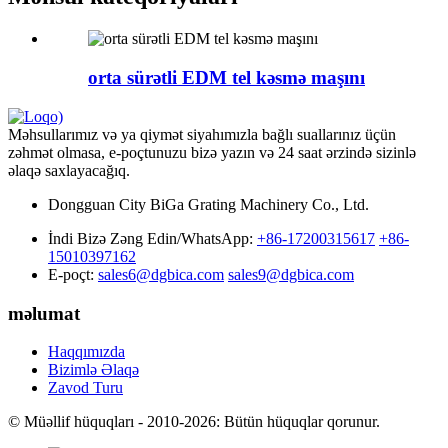
orta sürətli EDM tel kəsmə maşını
Məhsullarımız və ya qiymət siyahımızla bağlı suallarınız üçün
zəhmət olmasa, e-poçtunuzu bizə yazın və 24 saat ərzində sizinlə
əlaqə saxlayacağıq.
Dongguan City BiGa Grating Machinery Co., Ltd.
İndi Bizə Zəng Edin/WhatsApp:
+86-17200315617
+86-
15010397162
E-poçt:
sales6@dgbica.com
sales9@dgbica.com
məlumat
Haqqımızda
Bizimlə Əlaqə
Zavod Turu
© Müəllif hüquqları - 2010-2026: Bütün hüquqlar qorunur.