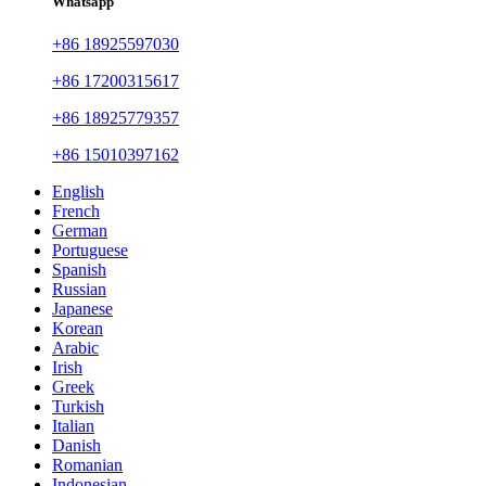
Whatsapp
+86 18925597030
+86 17200315617
+86 18925779357
+86 15010397162
English
French
German
Portuguese
Spanish
Russian
Japanese
Korean
Arabic
Irish
Greek
Turkish
Italian
Danish
Romanian
Indonesian