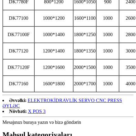
DK7780F
800*1200
1600*1050
900
2400
DK77100
1000*1200
1600*1100
1000
2600
DK77100F
1000*1400
1800*1250
1000
2800
DK77120
1200*1400
1800*1350
1000
3000
DK77120F
1200*1600
2000*1500
1000
3500
DK77160
1600*1800
2000*1700
1000
4000
Əvvəlki:
ELEKTROKİDRAVLİK SERVO CNC PRESS
ƏYLƏC
Növbəti:
X POS 3
Mesajınızı buraya yazın və bizə göndərin
Məhsul kateqoriyaları