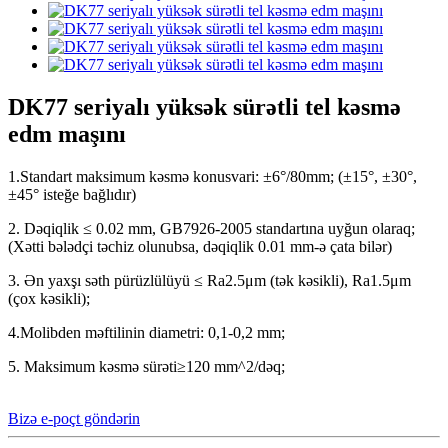
DK77 seriyalı yüksək sürətli tel kəsmə
edm maşını
1.Standart maksimum kəsmə konusvari: ±6°/80mm; (±15°, ±30°,
±45° isteğe bağlıdır)
2. Dəqiqlik ≤ 0.02 mm, GB7926-2005 standartına uyğun olaraq;
(Xətti bələdçi təchiz olunubsa, dəqiqlik 0.01 mm-ə çata bilər)
3. Ən yaxşı səth pürüzlülüyü ≤ Ra2.5μm (tək kəsikli), Ra1.5μm
(çox kəsikli);
4.Molibden məftilinin diametri: 0,1-0,2 mm;
5. Maksimum kəsmə sürəti≥120 mm^2/dəq;
Bizə e-poçt göndərin