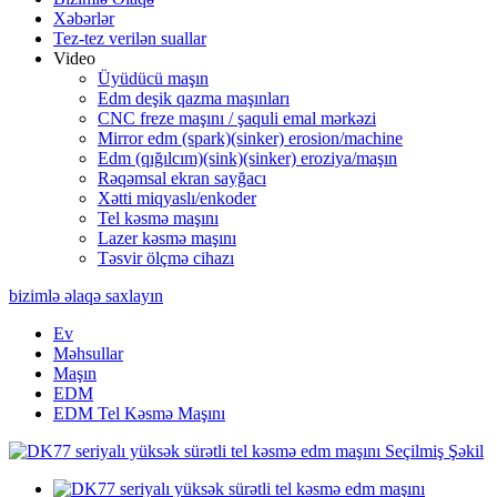
Xəbərlər
Tez-tez verilən suallar
Video
Üyüdücü maşın
Edm deşik qazma maşınları
CNC freze maşını / şaquli emal mərkəzi
Mirror edm (spark)(sinker) erosion/machine
Edm (qığılcım)(sink)(sinker) eroziya/maşın
Rəqəmsal ekran sayğacı
Xətti miqyaslı/enkoder
Tel kəsmə maşını
Lazer kəsmə maşını
Təsvir ölçmə cihazı
bizimlə əlaqə saxlayın
Ev
Məhsullar
Maşın
EDM
EDM Tel Kəsmə Maşını