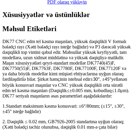
PDF olaraq yükləyin
Xüsusiyyətlər və üstünlüklər
Məhsul Etiketləri
DK77 CNC edm tel kəsmə maşınları, yüksək dəqiqlikli V formalı
bələdçi rayı (Xətti bələdçi rayı isteğe bağlıdır) və P3 dərəcəli yüksək
dəqiqlikli top vintini qəbul edir. Məhsullar yüksək keyfiyyətli, tam
modellərə, uzun xidmət müddətinə və yüksək dəqiqliyə malikdir.
Maşın xüsusiyyətləri qeyri-standart modellər DK7740(45)F,
DK7750(55)F, DK7763F, DK7780F, DK77100F, DK77120F və
ya daha böyük modellər kimi müştəri ehtiyaclarına uyğun olaraq
fərdiləşdirilə bilər. Şirkət həmçinin istehsal edir
±
°
±
°
yellənən
30
,
45
böyük konusvari maşınlar və CNC yüksək dəqiqlikli orta sürətli
edm tel kəsmə maşınları (Dəqiqlik≤±0.005 mm, kobudluq≤1.0μm).
DK77 seriyalı maşınların əsas parametrləri aşağıdakılardır:
1.Standart maksimum kəsmə konusvari: ±6°/80mm; (±15°, ±30°,
±45° isteğe bağlıdır)
2. Dəqiqlik ≤ 0.02 mm, GB7926-2005 standartına uyğun olaraq;
(Xətti bələdçi təchiz olunubsa, dəqiqlik 0.01 mm-ə çata bilər)