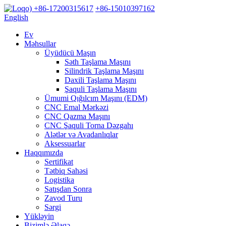
+86-17200315617
+86-15010397162
English
Ev
Məhsullar
Üyüdücü Maşın
Səth Taşlama Maşını
Silindrik Taşlama Maşını
Daxili Taşlama Maşını
Şaquli Taşlama Maşını
Ümumi Qığılcım Maşını (EDM)
CNC Emal Mərkəzi
CNC Qazma Maşını
CNC Şaquli Torna Dəzgahı
Alətlər və Avadanlıqlar
Aksessuarlar
Haqqımızda
Sertifikat
Tətbiq Sahəsi
Logistika
Satışdan Sonra
Zavod Turu
Sərgi
Yükləyin
Bizimlə Əlaqə