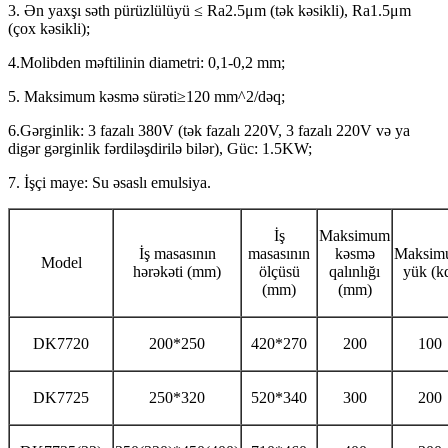
3. Ən yaxşı səth pürüzlülüyü ≤ Ra2.5μm (tək kəsikli), Ra1.5μm
(çox kəsikli);
4.Molibden məftilinin diametri: 0,1-0,2 mm;
5. Maksimum kəsmə sürəti≥120 mm^2/dəq;
6.Gərginlik: 3 fazalı 380V (tək fazalı 220V, 3 fazalı 220V və ya
digər gərginlik fərdiləşdirilə bilər), Güc: 1.5KW;
7. İşçi maye: Su əsaslı emulsiya.
İş
Maksimum
İş masasının
masasının
kəsmə
Maksim
Model
hərəkəti (mm)
ölçüsü
qalınlığı
yük (k
(mm)
(mm)
DK7720
200*250
420*270
200
100
DK7725
250*320
520*340
300
200